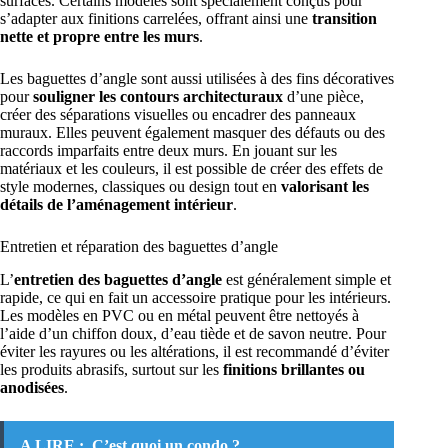
surfaces. Certains modèles sont spécialement conçus pour
s’adapter aux finitions carrelées, offrant ainsi une
transition
nette et propre entre les murs
.
Les baguettes d’angle sont aussi utilisées à des fins décoratives
pour
souligner les contours architecturaux
d’une pièce,
créer des séparations visuelles ou encadrer des panneaux
muraux. Elles peuvent également masquer des défauts ou des
raccords imparfaits entre deux murs. En jouant sur les
matériaux et les couleurs, il est possible de créer des effets de
style modernes, classiques ou design tout en
valorisant les
détails de l’aménagement intérieur
.
Entretien et réparation des baguettes d’angle
L’
entretien des baguettes d’angle
est généralement simple et
rapide, ce qui en fait un accessoire pratique pour les intérieurs.
Les modèles en PVC ou en métal peuvent être nettoyés à
l’aide d’un chiffon doux, d’eau tiède et de savon neutre. Pour
éviter les rayures ou les altérations, il est recommandé d’éviter
les produits abrasifs, surtout sur les
finitions brillantes ou
anodisées
.
A LIRE :
C’est quoi un condo ?