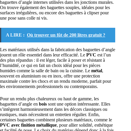
baguettes d’angle internes utilisées dans les jonctions murales.
On trouve également des baguettes souples, idéales pour les
surfaces irrégulières, ou encore des baguettes à clipser pour
une pose sans colle ni vis.
A LIRE :
Où trouver un fût de 200 litres gratuit ?
Les matériaux utilisés dans la fabrication des baguettes d’angle
jouent un rôle essentiel dans leur efficacité. Le
PVC
est l’un
des plus répandus : il est léger, facile à poser et résistant à
l’humidité, ce qui en fait un choix idéal pour les pièces
humides comme la salle de bain ou la cuisine. Le
métal
,
souvent en aluminium ou en inox, offre une protection
maximale contre les chocs et un rendu moderne, parfait pour
les environnements professionnels ou contemporains.
Pour un rendu plus chaleureux ou haut de gamme, les
baguettes d’angle en
bois
sont une option intéressante. Elles
s’intègrent harmonieusement dans les décors classiques ou
rustiques, mais nécessitent un entretien régulier. Enfin,
certaines baguettes combinent plusieurs matériaux, comme le
PVC avec finition métallique
, pour allier solidité, esthétique
et facilité de pose. Le choix du matériau dépend donc à la fois