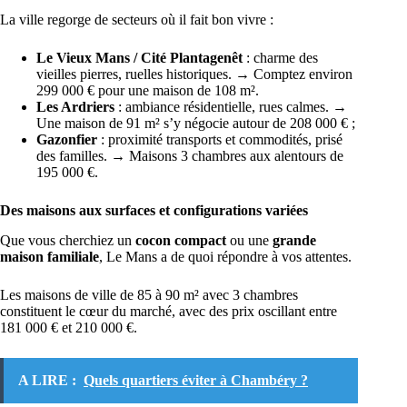
La ville regorge de secteurs où il fait bon vivre :
Le Vieux Mans / Cité Plantagenêt
: charme des
vieilles pierres, ruelles historiques. → Comptez environ
299 000 € pour une maison de 108 m².
Les Ardriers
: ambiance résidentielle, rues calmes. →
Une maison de 91 m² s’y négocie autour de 208 000 € ;
Gazonfier
: proximité transports et commodités, prisé
des familles. → Maisons 3 chambres aux alentours de
195 000 €.
Des maisons aux surfaces et configurations variées
Que vous cherchiez un
cocon compact
ou une
grande
maison familiale
, Le Mans a de quoi répondre à vos attentes.
Les maisons de ville de 85 à 90 m² avec 3 chambres
constituent le cœur du marché, avec des prix oscillant entre
181 000 € et 210 000 €.
A LIRE :
Quels quartiers éviter à Chambéry ?