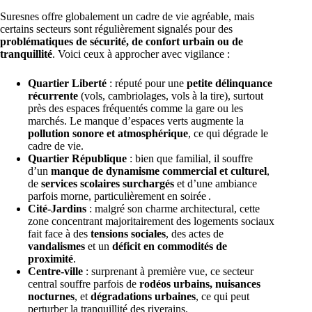
Suresnes offre globalement un cadre de vie agréable, mais
certains secteurs sont régulièrement signalés pour des
problématiques de sécurité, de confort urbain ou de
tranquillité
. Voici ceux à approcher avec vigilance :
Quartier Liberté
: réputé pour une
petite délinquance
récurrente
(vols, cambriolages, vols à la tire), surtout
près des espaces fréquentés comme la gare ou les
marchés. Le manque d’espaces verts augmente la
pollution sonore et atmosphérique
, ce qui dégrade le
cadre de vie.
Quartier République
: bien que familial, il souffre
d’un
manque de dynamisme commercial et culturel
,
de
services scolaires surchargés
et d’une ambiance
parfois morne, particulièrement en soirée .
Cité‑Jardins
: malgré son charme architectural, cette
zone concentrant majoritairement des logements sociaux
fait face à des
tensions sociales
, des actes de
vandalismes
et un
déficit en commodités de
proximité
.
Centre‑ville
: surprenant à première vue, ce secteur
central souffre parfois de
rodéos urbains, nuisances
nocturnes
, et
dégradations urbaines
, ce qui peut
perturber la tranquillité des riverains.