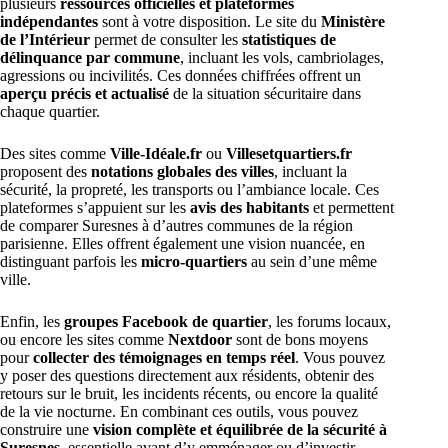
plusieurs
ressources officielles et plateformes
indépendantes
sont à votre disposition. Le site du
Ministère
de l’Intérieur
permet de consulter les
statistiques de
délinquance par commune
, incluant les vols, cambriolages,
agressions ou incivilités. Ces données chiffrées offrent un
aperçu précis et actualisé
de la situation sécuritaire dans
chaque quartier.
Des sites comme
Ville-Idéale.fr
ou
Villesetquartiers.fr
proposent des
notations globales des villes
, incluant la
sécurité, la propreté, les transports ou l’ambiance locale. Ces
plateformes s’appuient sur les
avis des habitants
et permettent
de comparer Suresnes à d’autres communes de la région
parisienne. Elles offrent également une vision nuancée, en
distinguant parfois les
micro-quartiers
au sein d’une même
ville.
Enfin, les
groupes Facebook de quartier
, les forums locaux,
ou encore les sites comme
Nextdoor
sont de bons moyens
pour
collecter des témoignages en temps réel
. Vous pouvez
y poser des questions directement aux résidents, obtenir des
retours sur le bruit, les incidents récents, ou encore la qualité
de la vie nocturne. En combinant ces outils, vous pouvez
construire une
vision complète et équilibrée de la sécurité à
Suresnes
, essentielle avant d’y emménager ou d’investir.