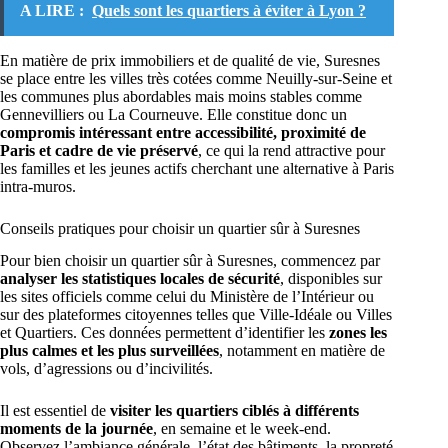
A LIRE :
Quels sont les quartiers à éviter à Lyon ?
En matière de prix immobiliers et de qualité de vie, Suresnes
se place entre les villes très cotées comme Neuilly-sur-Seine et
les communes plus abordables mais moins stables comme
Gennevilliers ou La Courneuve. Elle constitue donc un
compromis intéressant entre accessibilité, proximité de
Paris et cadre de vie préservé
, ce qui la rend attractive pour
les familles et les jeunes actifs cherchant une alternative à Paris
intra-muros.
Conseils pratiques pour choisir un quartier sûr à Suresnes
Pour bien choisir un quartier sûr à Suresnes, commencez par
analyser les statistiques locales de sécurité
, disponibles sur
les sites officiels comme celui du Ministère de l’Intérieur ou
sur des plateformes citoyennes telles que Ville-Idéale ou Villes
et Quartiers. Ces données permettent d’identifier les
zones les
plus calmes et les plus surveillées
, notamment en matière de
vols, d’agressions ou d’incivilités.
Il est essentiel de
visiter les quartiers ciblés à différents
moments de la journée
, en semaine et le week-end.
Observez l’ambiance générale, l’état des bâtiments, la propreté