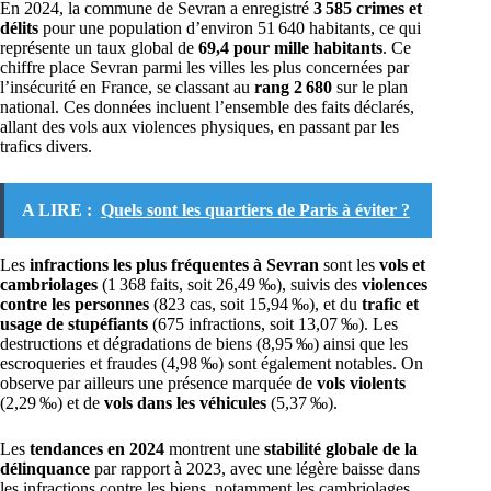
En 2024, la commune de Sevran a enregistré
3 585 crimes et
délits
pour une population d’environ 51 640 habitants, ce qui
représente un taux global de
69,4 pour mille habitants
. Ce
chiffre place Sevran parmi les villes les plus concernées par
l’insécurité en France, se classant au
rang 2 680
sur le plan
national. Ces données incluent l’ensemble des faits déclarés,
allant des vols aux violences physiques, en passant par les
trafics divers.
A LIRE :
Quels sont les quartiers de Paris à éviter ?
Les
infractions les plus fréquentes à Sevran
sont les
vols et
cambriolages
(1 368 faits, soit 26,49 ‰), suivis des
violences
contre les personnes
(823 cas, soit 15,94 ‰), et du
trafic et
usage de stupéfiants
(675 infractions, soit 13,07 ‰). Les
destructions et dégradations de biens (8,95 ‰) ainsi que les
escroqueries et fraudes (4,98 ‰) sont également notables. On
observe par ailleurs une présence marquée de
vols violents
(2,29 ‰) et de
vols dans les véhicules
(5,37 ‰).
Les
tendances en 2024
montrent une
stabilité globale de la
délinquance
par rapport à 2023, avec une légère baisse dans
les infractions contre les biens, notamment les cambriolages.