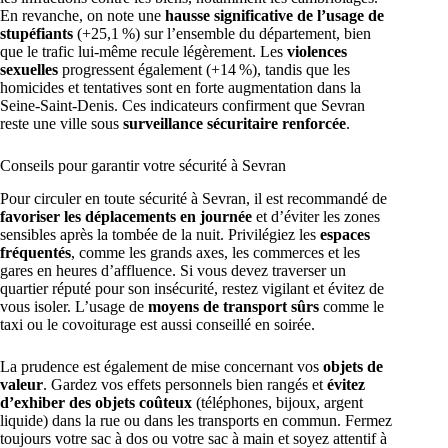
En revanche, on note une
hausse significative de l’usage de
stupéfiants
(+25,1 %) sur l’ensemble du département, bien
que le trafic lui-même recule légèrement. Les
violences
sexuelles
progressent également (+14 %), tandis que les
homicides et tentatives sont en forte augmentation dans la
Seine-Saint-Denis. Ces indicateurs confirment que Sevran
reste une ville sous
surveillance sécuritaire renforcée
.
Conseils pour garantir votre sécurité à Sevran
Pour circuler en toute sécurité à Sevran, il est recommandé de
favoriser les déplacements en journée
et d’éviter les zones
sensibles après la tombée de la nuit. Privilégiez les
espaces
fréquentés
, comme les grands axes, les commerces et les
gares en heures d’affluence. Si vous devez traverser un
quartier réputé pour son insécurité, restez vigilant et évitez de
vous isoler. L’usage de
moyens de transport sûrs
comme le
taxi ou le covoiturage est aussi conseillé en soirée.
La prudence est également de mise concernant vos
objets de
valeur
. Gardez vos effets personnels bien rangés et
évitez
d’exhiber des objets coûteux
(téléphones, bijoux, argent
liquide) dans la rue ou dans les transports en commun. Fermez
toujours votre sac à dos ou votre sac à main et soyez attentif à