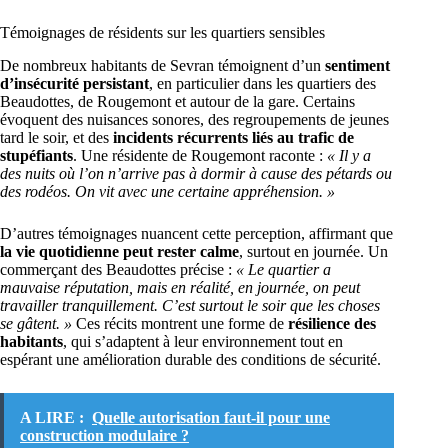
Témoignages de résidents sur les quartiers sensibles
De nombreux habitants de Sevran témoignent d’un
sentiment
d’insécurité persistant
, en particulier dans les quartiers des
Beaudottes, de Rougemont et autour de la gare. Certains
évoquent des nuisances sonores, des regroupements de jeunes
tard le soir, et des
incidents récurrents liés au trafic de
stupéfiants
. Une résidente de Rougemont raconte :
« Il y a
des nuits où l’on n’arrive pas à dormir à cause des pétards ou
des rodéos. On vit avec une certaine appréhension. »
D’autres témoignages nuancent cette perception, affirmant que
la vie quotidienne peut rester calme
, surtout en journée. Un
commerçant des Beaudottes précise :
« Le quartier a
mauvaise réputation, mais en réalité, en journée, on peut
travailler tranquillement. C’est surtout le soir que les choses
se gâtent. »
Ces récits montrent une forme de
résilience des
habitants
, qui s’adaptent à leur environnement tout en
espérant une amélioration durable des conditions de sécurité.
A LIRE :
Quelle autorisation faut-il pour une
construction modulaire ?