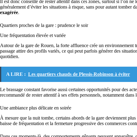
Il est donc conseillé de rester attentif dans ces zones, surtout si l’on n
généralement d’éviter les situations à risque, sans pour autant tomber 
exagérée
.
Quartiers proches de la gare : prudence le soir
Une fréquentation élevée et variée
Autour de la gare de Rouen, la forte affluence crée un environnement tr
passage attire des profils variés, ce qui peut parfois générer des situatio
quotidien.
A LIRE :
Les quartiers chauds de Plessis-Robinson à éviter
Le brassage constant favorise aussi certaines opportunités pour des actes
recommandé de rester attentif à ses effets personnels, notamment dans l
Une ambiance plus délicate en soirée
À mesure que la nuit tombe, certains abords de la gare deviennent plus
baisse de fréquentation et la fermeture progressive des commerces cont
Dans ces moments-là, des comportements gênants peuvent apparaître, 