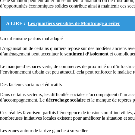
Cette situation peut entraîner un sentiment d’abandon ou de frustration
d’opportunités économiques solides contribue ainsi à maintenir ces sect
A LIRE :
Les quartiers sensibles de Montrouge à éviter
Un urbanisme parfois mal adapté
L’organisation de certains quartiers repose sur des modèles anciens ave
d’aménagement peut accentuer le
sentiment d’isolement
et compliquer
Le manque d’espaces verts, de commerces de proximité ou d’infrastruc
l’environnement urbain est peu attractif, cela peut renforcer le malaise r
Des facteurs sociaux et éducatifs
Dans certains secteurs, les difficultés sociales s’accompagnent d’un accè
d’accompagnement. Le
décrochage scolaire
et le manque de repères p
Ces réalités favorisent parfois l’émergence de tensions ou d’incivilités
nombreuses initiatives locales existent pour améliorer la situation et sou
Les zones autour de la rive gauche à surveiller