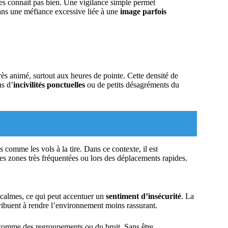
e les connaît pas bien. Une vigilance simple permet
dans une méfiance excessive liée à une
image parfois
ès animé, surtout aux heures de pointe. Cette densité de
ns d’
incivilités ponctuelles
ou de petits désagréments du
 comme les vols à la tire. Dans ce contexte, il est
es zones très fréquentées ou lors des déplacements rapides.
 calmes, ce qui peut accentuer un
sentiment d’insécurité
. La
ribuent à rendre l’environnement moins rassurant.
comme des regroupements ou du bruit. Sans être