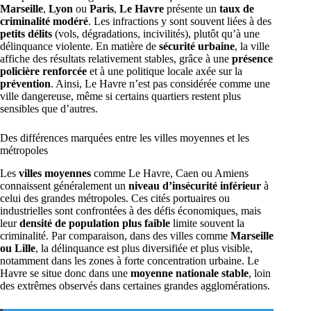
Marseille
,
Lyon
ou
Paris
,
Le Havre
présente un
taux de
criminalité modéré
. Les infractions y sont souvent liées à des
petits délits
(vols, dégradations, incivilités), plutôt qu’à une
délinquance violente. En matière de
sécurité urbaine
, la ville
affiche des résultats relativement stables, grâce à une
présence
policière renforcée
et à une politique locale axée sur la
prévention
. Ainsi, Le Havre n’est pas considérée comme une
ville dangereuse, même si certains quartiers restent plus
sensibles que d’autres.
Des différences marquées entre les villes moyennes et les
métropoles
Les
villes moyennes
comme Le Havre, Caen ou Amiens
connaissent généralement un
niveau d’insécurité inférieur
à
celui des grandes métropoles. Ces cités portuaires ou
industrielles sont confrontées à des défis économiques, mais
leur
densité de population plus faible
limite souvent la
criminalité. Par comparaison, dans des villes comme
Marseille
ou Lille
, la délinquance est plus diversifiée et plus visible,
notamment dans les zones à forte concentration urbaine. Le
Havre se situe donc dans une
moyenne nationale stable
, loin
des extrêmes observés dans certaines grandes agglomérations.