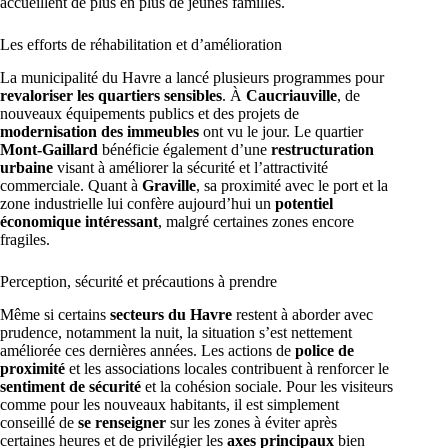
accueillent de plus en plus de jeunes familles.
Les efforts de réhabilitation et d’amélioration
La municipalité du Havre a lancé plusieurs programmes pour
revaloriser les quartiers sensibles
. À
Caucriauville
, de
nouveaux équipements publics et des projets de
modernisation des immeubles
ont vu le jour. Le quartier
Mont-Gaillard
bénéficie également d’une
restructuration
urbaine
visant à améliorer la sécurité et l’attractivité
commerciale. Quant à
Graville
, sa proximité avec le port et la
zone industrielle lui confère aujourd’hui un
potentiel
économique intéressant
, malgré certaines zones encore
fragiles.
Perception, sécurité et précautions à prendre
Même si certains
secteurs du Havre
restent à aborder avec
prudence, notamment la nuit, la situation s’est nettement
améliorée ces dernières années. Les actions de
police de
proximité
et les associations locales contribuent à renforcer le
sentiment de sécurité
et la cohésion sociale. Pour les visiteurs
comme pour les nouveaux habitants, il est simplement
conseillé de
se renseigner
sur les zones à éviter après
certaines heures et de privilégier les
axes principaux
bien