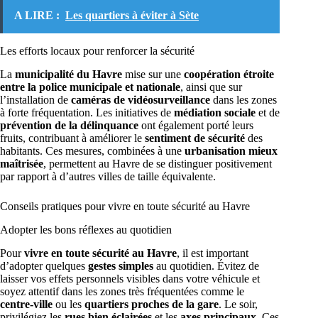
A LIRE :
Les quartiers à éviter à Sète
Les efforts locaux pour renforcer la sécurité
La
municipalité du Havre
mise sur une
coopération étroite
entre la police municipale et nationale
, ainsi que sur
l’installation de
caméras de vidéosurveillance
dans les zones
à forte fréquentation. Les initiatives de
médiation sociale
et de
prévention de la délinquance
ont également porté leurs
fruits, contribuant à améliorer le
sentiment de sécurité
des
habitants. Ces mesures, combinées à une
urbanisation mieux
maîtrisée
, permettent au Havre de se distinguer positivement
par rapport à d’autres villes de taille équivalente.
Conseils pratiques pour vivre en toute sécurité au Havre
Adopter les bons réflexes au quotidien
Pour
vivre en toute sécurité au Havre
, il est important
d’adopter quelques
gestes simples
au quotidien. Évitez de
laisser vos effets personnels visibles dans votre véhicule et
soyez attentif dans les zones très fréquentées comme le
centre-ville
ou les
quartiers proches de la gare
. Le soir,
privilégiez les
rues bien éclairées
et les
axes principaux
. Ces