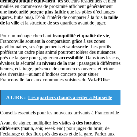
démographique équivalent
, les secteurs résidentiels et bien
maillés en commerces de proximité affichent généralement
une
insécurité perçue plus faible
que les pôles d’échanges
(gares, hubs bus). D’où l’intérêt de comparer à la fois la
taille
de la ville
et la structure de ses quartiers avant de juger.
Pour un ménage cherchant
tranquillité et qualité de vie
,
Franconville soutient la comparaison grâce à ses zones
pavillonnaires, ses équipements et sa
desserte
. Les profils
préférant un cadre plus animé pourront tolérer des nuisances
près de la gare pour gagner en
accessibilité
. Dans tous les cas,
évaluez la sécurité au
niveau de la rue
: passages à différentes
heures, éclairage, présence de commerces ouverts, et retour
des riverains—autant d’indices concrets pour situer
Franconville face aux communes voisines du
Val-d’Oise
.
A LIRE :
Les quartiers chauds à éviter à Marseille
Conseils essentiels pour les nouveaux arrivants à Franconville
Avant de signer, multipliez les
visites à des horaires
différents
(matin, soir, week-end) pour juger du bruit, de
l’éclairage et des flux près des axes et de la gare. Parlez aux