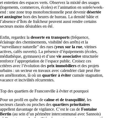
et entretien des espaces verts. Observez la mixité des usages
(logements, commerces, écoles) et l’animation en soirée/week-
end : une zone trop monofonctionnelle peut devenir
désertée
et anxiogène
hors des heures de bureau. La densité bâtie et
l’absence d’îlots de fraîcheur peuvent aussi rendre certains
secteurs moins désirables en été.
Enfin, regardez la
desserte en transports
(fréquence,
éclairage des cheminements, visibilité des arrêts) et la
“surveillance naturelle” des rues (
yeux sur la rue
, vitrines
actives, cafés ouverts). La présence d’équipements (écoles,
médiathèque, gymnases) et d’une
vie associative
structurée
renforce l’appropriation de l’espace public. Croisez ces
critères avec l’évolution des
prix immobiliers
et des projets
urbains : un secteur en travaux avec calendrier clair peut être
en amélioration, là où un
quartier à éviter
cumule stagnation,
vacance et incivilités récurrentes.
Top des quartiers de Franconville à éviter et pourquoi
Pour un profil en quête de
calme et de tranquillité
, les
secteurs classés ou proches des
quartiers prioritaires
appellent davantage de vigilance. C’est le cas de
Fontaine
Bertin
(au sein d’un périmètre intercommunal avec Sannois)