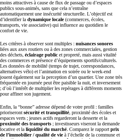
moins attractives à cause de flux de passage ou d’espaces
publics sous-animés, sans que cela n’entraîne
automatiquement une insécurité structurelle. L’objectif est
d’identifier la
dynamique locale
(commerces, écoles,
transports, vie associative) qui influence au quotidien le
confort de vie.
Les critères à observer sont multiples :
nuisances sonores
liées aux axes routiers ou à des zones commerciales, gestion
des déchets,
éclairage public
et propreté, mais aussi vitalité
des commerces et présence d’équipements sportifs/culturels.
Les données de mobilité (temps de trajet, correspondances,
alternatives vélo) et l’animation en soirée ou le week-end
jouent également sur la perception d’un quartier. Une zone très
fréquentée en journée peut être paisible la nuit, et inversement
; d’où l’intérêt de multiplier les repérages à différents moments
pour affiner son jugement.
Enfin, la “bonne” adresse dépend de votre profil : familles
prioriseront
sécurité et tranquillité
, proximité des écoles et
espaces verts ; jeunes actifs regarderont la desserte et la
proximité des transports
; investisseurs viseront la demande
locative et la
liquidité du marché
. Comparez le rapport
prix
de l’immobilier / qualité de vie
à l’échelle de la commune et