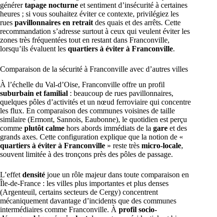
générer
tapage nocturne
et sentiment d’insécurité à certaines
heures ; si vous souhaitez éviter ce contexte, privilégiez les
rues
pavillonnaires en retrait
des quais et des arrêts. Cette
recommandation s’adresse surtout à ceux qui veulent éviter les
zones très fréquentées tout en restant dans Franconville,
lorsqu’ils évaluent les
quartiers à éviter à Franconville
.
Comparaison de la sécurité à Franconville avec d’autres villes
À l’échelle du Val-d’Oise, Franconville offre un profil
suburbain et familial
: beaucoup de rues pavillonnaires,
quelques pôles d’activités et un nœud ferroviaire qui concentre
les flux. En comparaison des communes voisines de taille
similaire (Ermont, Sannois, Eaubonne), le quotidien est perçu
comme
plutôt calme
hors abords immédiats de la
gare
et des
grands axes. Cette configuration explique que la notion de «
quartiers à éviter à Franconville
» reste très
micro-locale
,
souvent limitée à des tronçons près des pôles de passage.
L’effet
densité
joue un rôle majeur dans toute comparaison en
Île-de-France : les villes plus importantes et plus denses
(Argenteuil, certains secteurs de Cergy) concentrent
mécaniquement davantage d’incidents que des communes
intermédiaires comme Franconville. À
profil socio-