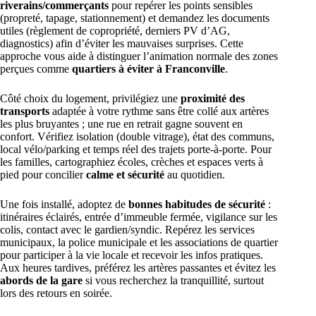
riverains/commerçants
pour repérer les points sensibles
(propreté, tapage, stationnement) et demandez les documents
utiles (règlement de copropriété, derniers PV d’AG,
diagnostics) afin d’éviter les mauvaises surprises. Cette
approche vous aide à distinguer l’animation normale des zones
perçues comme
quartiers à éviter à Franconville
.
Côté choix du logement, privilégiez une
proximité des
transports
adaptée à votre rythme sans être collé aux artères
les plus bruyantes ; une rue en retrait gagne souvent en
confort. Vérifiez isolation (double vitrage), état des communs,
local vélo/parking et temps réel des trajets porte-à-porte. Pour
les familles, cartographiez écoles, crèches et espaces verts à
pied pour concilier
calme et sécurité
au quotidien.
Une fois installé, adoptez de
bonnes habitudes de sécurité
:
itinéraires éclairés, entrée d’immeuble fermée, vigilance sur les
colis, contact avec le gardien/syndic. Repérez les services
municipaux, la police municipale et les associations de quartier
pour participer à la vie locale et recevoir les infos pratiques.
Aux heures tardives, préférez les artères passantes et évitez les
abords de la gare
si vous recherchez la tranquillité, surtout
lors des retours en soirée.