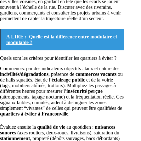
des villes voisines, en gardant en tête que les écarts se jouent
souvent à l’échelle de la rue. Discuter avec des riverains,
gardiens, commerçants et consulter les projets urbains à venir
permettent de capter la trajectoire réelle d’un secteur.
A LIRE :
Quelle est la différence entre modulaire et
modulable ?
Quels sont les critères pour identifier les quartiers à éviter ?
Commencez par des indicateurs objectifs : taux et nature des
incivilités/dégradations
, présence de
commerces vacants
ou
de halls squattés, état de l’
éclairage public
et de la voirie
(tags, mobiliers abîmés, trottoirs). Multipliez les passages à
différentes heures pour mesurer l’
insécurité perçue
(attroupements, tapage nocturne) et la fréquentation réelle. Ces
signaux faibles, cumulés, aident à distinguer les zones
simplement “vivantes” de celles qui peuvent être qualifiées de
quartiers à éviter à Franconville
.
Évaluez ensuite la
qualité de vie
au quotidien :
nuisances
sonores
(axes routiers, deux-roues, livraisons), saturation du
stationnement
, propreté (dépôts sauvages, bacs débordants)