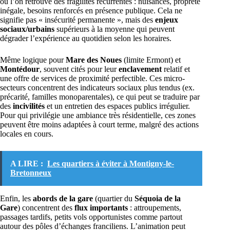
où l’on retrouve des fragilités récurrentes : nuisances, propreté
inégale, besoins renforcés en présence publique. Cela ne
signifie pas « insécurité permanente », mais des
enjeux
sociaux/urbains
supérieurs à la moyenne qui peuvent
dégrader l’expérience au quotidien selon les horaires.
Même logique pour
Mare des Noues
(limite Ermont) et
Montédour
, souvent cités pour leur
enclavement
relatif et
une offre de services de proximité perfectible. Ces micro-
secteurs concentrent des indicateurs sociaux plus tendus (ex.
précarité, familles monoparentales), ce qui peut se traduire par
des
incivilités
et un entretien des espaces publics irrégulier.
Pour qui privilégie une ambiance très résidentielle, ces zones
peuvent être moins adaptées à court terme, malgré des actions
locales en cours.
A LIRE :
Les quartiers à éviter à Montigny-le-
Bretonneux
Enfin, les
abords de la gare
(quartier du
Séquoia de la
Gare
) concentrent des
flux importants
: attroupements,
passages tardifs, petits vols opportunistes comme partout
autour des pôles d’échanges franciliens. L’animation peut