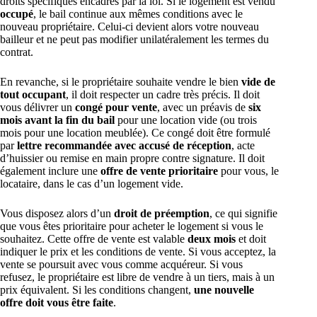
droits spécifiques encadrés par la loi. Si le logement est vendu
occupé
, le bail continue aux mêmes conditions avec le
nouveau propriétaire. Celui-ci devient alors votre nouveau
bailleur et ne peut pas modifier unilatéralement les termes du
contrat.
En revanche, si le propriétaire souhaite vendre le bien
vide de
tout occupant
, il doit respecter un cadre très précis. Il doit
vous délivrer un
congé pour vente
, avec un préavis de
six
mois avant la fin du bail
pour une location vide (ou trois
mois pour une location meublée). Ce congé doit être formulé
par
lettre recommandée avec accusé de réception
, acte
d’huissier ou remise en main propre contre signature. Il doit
également inclure une
offre de vente prioritaire
pour vous, le
locataire, dans le cas d’un logement vide.
Vous disposez alors d’un
droit de préemption
, ce qui signifie
que vous êtes prioritaire pour acheter le logement si vous le
souhaitez. Cette offre de vente est valable
deux mois
et doit
indiquer le prix et les conditions de vente. Si vous acceptez, la
vente se poursuit avec vous comme acquéreur. Si vous
refusez, le propriétaire est libre de vendre à un tiers, mais à un
prix équivalent. Si les conditions changent,
une nouvelle
offre doit vous être faite
.