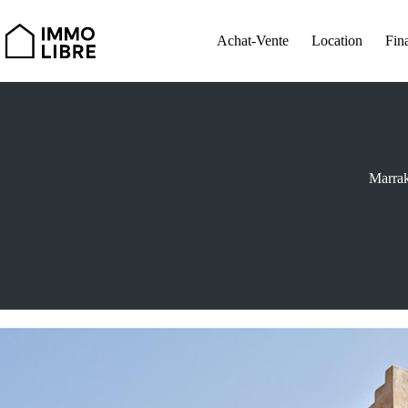
Passer
au
contenu
Achat-Vente
Location
Fin
Marrak