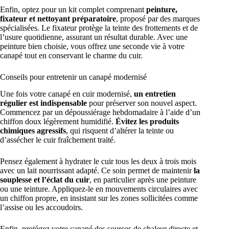
Enfin, optez pour un kit complet comprenant
peinture,
fixateur et nettoyant préparatoire
, proposé par des marques
spécialisées. Le fixateur protège la teinte des frottements et de
l’usure quotidienne, assurant un résultat durable. Avec une
peinture bien choisie, vous offrez une seconde vie à votre
canapé tout en conservant le charme du cuir.
Conseils pour entretenir un canapé modernisé
Une fois votre canapé en cuir modernisé,
un entretien
régulier est indispensable
pour préserver son nouvel aspect.
Commencez par un dépoussiérage hebdomadaire à l’aide d’un
chiffon doux légèrement humidifié.
Évitez les produits
chimiques agressifs
, qui risquent d’altérer la teinte ou
d’assécher le cuir fraîchement traité.
Pensez également à hydrater le cuir tous les deux à trois mois
avec un lait nourrissant adapté. Ce soin permet de maintenir
la
souplesse et l’éclat du cuir
, en particulier après une peinture
ou une teinture. Appliquez-le en mouvements circulaires avec
un chiffon propre, en insistant sur les zones sollicitées comme
l’assise ou les accoudoirs.
Enfin, protégez votre canapé des sources de chaleur directe et