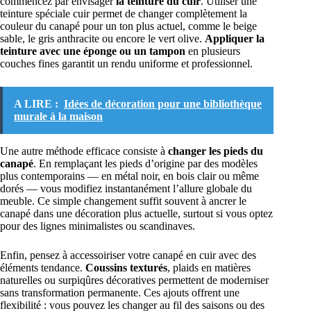
commencez par envisager
la teinture du cuir
. Utiliser une
teinture spéciale cuir permet de changer complètement la
couleur du canapé pour un ton plus actuel, comme le beige
sable, le gris anthracite ou encore le vert olive.
Appliquer la
teinture avec une éponge ou un tampon
en plusieurs
couches fines garantit un rendu uniforme et professionnel.
A LIRE :
Idées de décoration pour une bibliothèque
murale à la maison
Une autre méthode efficace consiste à
changer les pieds du
canapé
. En remplaçant les pieds d’origine par des modèles
plus contemporains — en métal noir, en bois clair ou même
dorés — vous modifiez instantanément l’allure globale du
meuble. Ce simple changement suffit souvent à ancrer le
canapé dans une décoration plus actuelle, surtout si vous optez
pour des lignes minimalistes ou scandinaves.
Enfin, pensez à accessoiriser votre canapé en cuir avec des
éléments tendance.
Coussins texturés
, plaids en matières
naturelles ou surpiqûres décoratives permettent de moderniser
sans transformation permanente. Ces ajouts offrent une
flexibilité : vous pouvez les changer au fil des saisons ou des